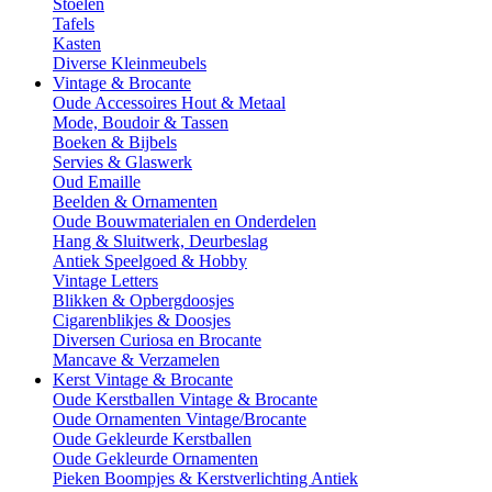
Stoelen
Tafels
Kasten
Diverse Kleinmeubels
Vintage & Brocante
Oude Accessoires Hout & Metaal
Mode, Boudoir & Tassen
Boeken & Bijbels
Servies & Glaswerk
Oud Emaille
Beelden & Ornamenten
Oude Bouwmaterialen en Onderdelen
Hang & Sluitwerk, Deurbeslag
Antiek Speelgoed & Hobby
Vintage Letters
Blikken & Opbergdoosjes
Cigarenblikjes & Doosjes
Diversen Curiosa en Brocante
Mancave & Verzamelen
Kerst Vintage & Brocante
Oude Kerstballen Vintage & Brocante
Oude Ornamenten Vintage/Brocante
Oude Gekleurde Kerstballen
Oude Gekleurde Ornamenten
Pieken Boompjes & Kerstverlichting Antiek