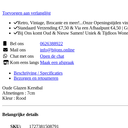
Toevoegen aan verlanglijst
Retro, Vintage, Brocante en meer!...Onze Openingstijden vin
Standaard Verzending €7,50 & Via een Afhaalpunt €4,50 | G
Bij Ons komt Oud & Nieuw Samen! Uniek & Tijdloos Won
Bel ons
0626388922
Mail ons
info@bijons.online
Chat met ons
Open de chat
Kom eens langs
Maak een afspraak
Beschrijving / Specificaties
Bezorgen en retourneren
Oude Glazen Kerstbal
Afmetingen : 7cm
Kleur : Rood
Belangrijke details
SKU:
1727381508791