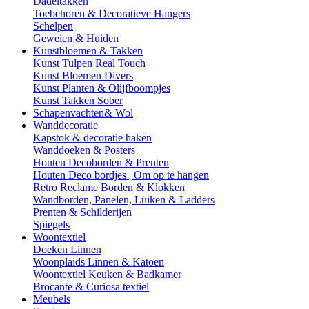
Dadeltakken
Toebehoren & Decoratieve Hangers
Schelpen
Geweien & Huiden
Kunstbloemen & Takken
Kunst Tulpen Real Touch
Kunst Bloemen Divers
Kunst Planten & Olijfboompjes
Kunst Takken Sober
Schapenvachten& Wol
Wanddecoratie
Kapstok & decoratie haken
Wanddoeken & Posters
Houten Decoborden & Prenten
Houten Deco bordjes | Om op te hangen
Retro Reclame Borden & Klokken
Wandborden, Panelen, Luiken & Ladders
Prenten & Schilderijen
Spiegels
Woontextiel
Doeken Linnen
Woonplaids Linnen & Katoen
Woontextiel Keuken & Badkamer
Brocante & Curiosa textiel
Meubels