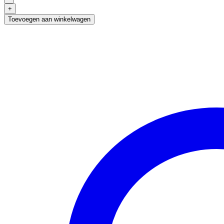
Kerstbal
+
Glas
Toevoegen aan winkelwagen
Rood
7cm
(11)
aantal