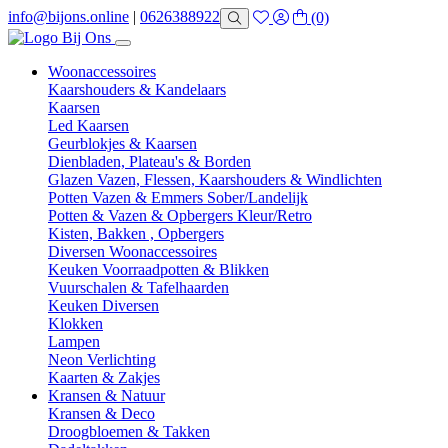
info@bijons.online
|
0626388922
(0)
Woonaccessoires
Kaarshouders & Kandelaars
Kaarsen
Led Kaarsen
Geurblokjes & Kaarsen
Dienbladen, Plateau's & Borden
Glazen Vazen, Flessen, Kaarshouders & Windlichten
Potten Vazen & Emmers Sober/Landelijk
Potten & Vazen & Opbergers Kleur/Retro
Kisten, Bakken , Opbergers
Diversen Woonaccessoires
Keuken Voorraadpotten & Blikken
Vuurschalen & Tafelhaarden
Keuken Diversen
Klokken
Lampen
Neon Verlichting
Kaarten & Zakjes
Kransen & Natuur
Kransen & Deco
Droogbloemen & Takken