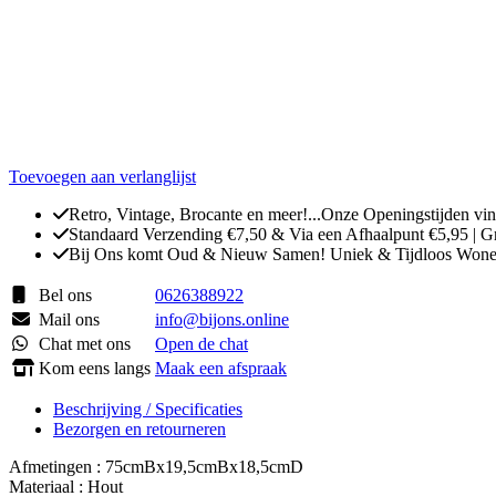
Toevoegen aan verlanglijst
Retro, Vintage, Brocante en meer!...Onze Openingstijden vin
Standaard Verzending €7,50 & Via een Afhaalpunt €5,95 | G
Bij Ons komt Oud & Nieuw Samen! Uniek & Tijdloos Won
Bel ons
0626388922
Mail ons
info@bijons.online
Chat met ons
Open de chat
Kom eens langs
Maak een afspraak
Beschrijving / Specificaties
Bezorgen en retourneren
Afmetingen : 75cmBx19,5cmBx18,5cmD
Materiaal : Hout