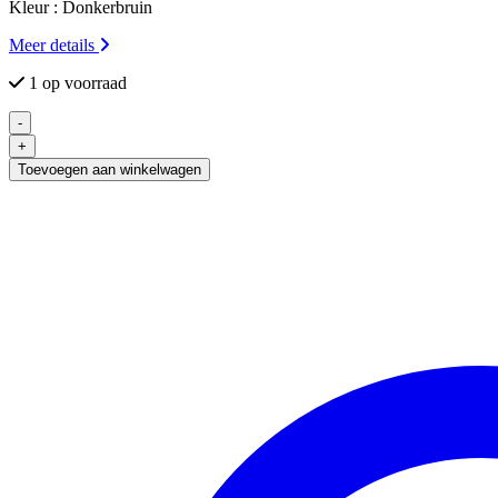
Kleur : Donkerbruin
Meer details
1 op voorraad
-
Vintage
+
Houten
Toevoegen aan winkelwagen
Kapstok
Donkerbruin
aantal