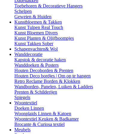
Dadeltakken
Toebehoren & Decoratieve Hangers
Schelpen
Geweien & Huiden
Kunstbloemen & Takken
Kunst Tulpen Real Touch
Kunst Bloemen Divers
Kunst Planten & Olijfboompjes
Kunst Takken Sober
Schapenvachten& Wol
Wanddecoratie
Kapstok & decoratie haken
Wanddoeken & Posters
Houten Decoborden & Prenten
Houten Deco bordjes | Om op te hangen
Retro Reclame Borden & Klokken
Wandborden, Panelen, Luiken & Ladders
Prenten & Schilderijen
Spiegels
Woontextiel
Doeken Linnen
Woonplaids Linnen & Katoen
Woontextiel Keuken & Badkamer
Brocante & Curiosa textiel
Meubels