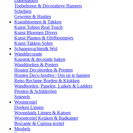
Dadeltakken
Toebehoren & Decoratieve Hangers
Schelpen
Geweien & Huiden
Kunstbloemen & Takken
Kunst Tulpen Real Touch
Kunst Bloemen Divers
Kunst Planten & Olijfboompjes
Kunst Takken Sober
Schapenvachten& Wol
Wanddecoratie
Kapstok & decoratie haken
Wanddoeken & Posters
Houten Decoborden & Prenten
Houten Deco bordjes | Om op te hangen
Retro Reclame Borden & Klokken
Wandborden, Panelen, Luiken & Ladders
Prenten & Schilderijen
Spiegels
Woontextiel
Doeken Linnen
Woonplaids Linnen & Katoen
Woontextiel Keuken & Badkamer
Brocante & Curiosa textiel
Meubels