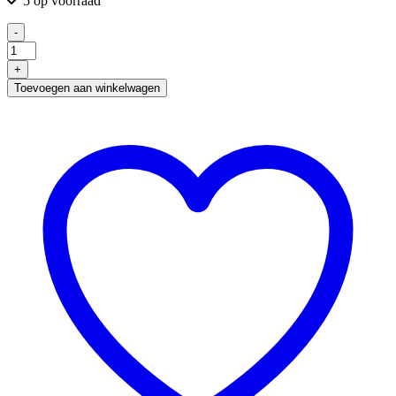
5 op voorraad
-
Rekje
3
+
Haken
Toevoegen aan winkelwagen
|
Metaal/Antraciet
aantal