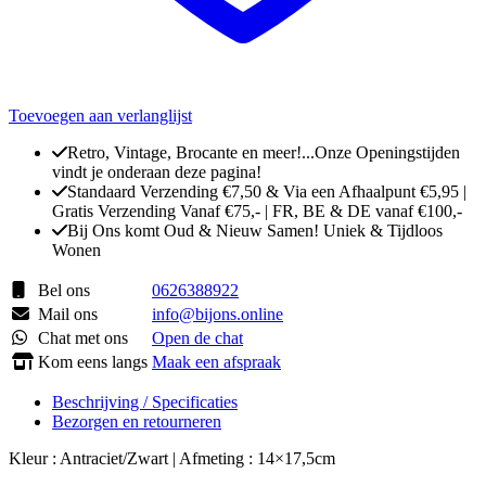
Toevoegen aan verlanglijst
Retro, Vintage, Brocante en meer!...Onze Openingstijden
vindt je onderaan deze pagina!
Standaard Verzending €7,50 & Via een Afhaalpunt €5,95 |
Gratis Verzending Vanaf €75,- | FR, BE & DE vanaf €100,-
Bij Ons komt Oud & Nieuw Samen! Uniek & Tijdloos
Wonen
Bel ons
0626388922
Mail ons
info@bijons.online
Chat met ons
Open de chat
Kom eens langs
Maak een afspraak
Beschrijving / Specificaties
Bezorgen en retourneren
Kleur : Antraciet/Zwart | Afmeting : 14×17,5cm