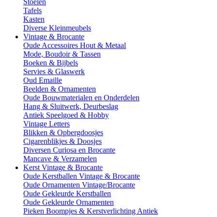
Stoelen
Tafels
Kasten
Diverse Kleinmeubels
Vintage & Brocante
Oude Accessoires Hout & Metaal
Mode, Boudoir & Tassen
Boeken & Bijbels
Servies & Glaswerk
Oud Emaille
Beelden & Ornamenten
Oude Bouwmaterialen en Onderdelen
Hang & Sluitwerk, Deurbeslag
Antiek Speelgoed & Hobby
Vintage Letters
Blikken & Opbergdoosjes
Cigarenblikjes & Doosjes
Diversen Curiosa en Brocante
Mancave & Verzamelen
Kerst Vintage & Brocante
Oude Kerstballen Vintage & Brocante
Oude Ornamenten Vintage/Brocante
Oude Gekleurde Kerstballen
Oude Gekleurde Ornamenten
Pieken Boompjes & Kerstverlichting Antiek