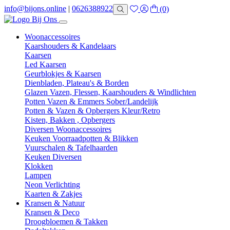
info@bijons.online
|
0626388922
(0)
Woonaccessoires
Kaarshouders & Kandelaars
Kaarsen
Led Kaarsen
Geurblokjes & Kaarsen
Dienbladen, Plateau's & Borden
Glazen Vazen, Flessen, Kaarshouders & Windlichten
Potten Vazen & Emmers Sober/Landelijk
Potten & Vazen & Opbergers Kleur/Retro
Kisten, Bakken , Opbergers
Diversen Woonaccessoires
Keuken Voorraadpotten & Blikken
Vuurschalen & Tafelhaarden
Keuken Diversen
Klokken
Lampen
Neon Verlichting
Kaarten & Zakjes
Kransen & Natuur
Kransen & Deco
Droogbloemen & Takken